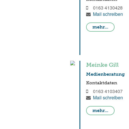
0163 4130428
Mail schreiben
mehr...
Meinke Gill
Medienberatung
Kontaktdaten
0163 4103407
Mail schreiben
mehr...