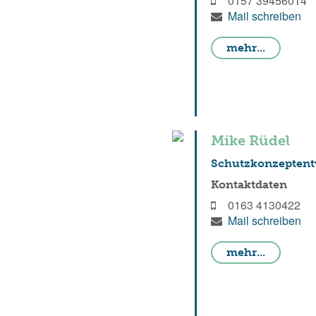
0157 39456014
Mail schreiben
mehr...
Mike Rüdel
Schutzkonzeptent
Kontaktdaten
0163 4130422
Mail schreiben
mehr...