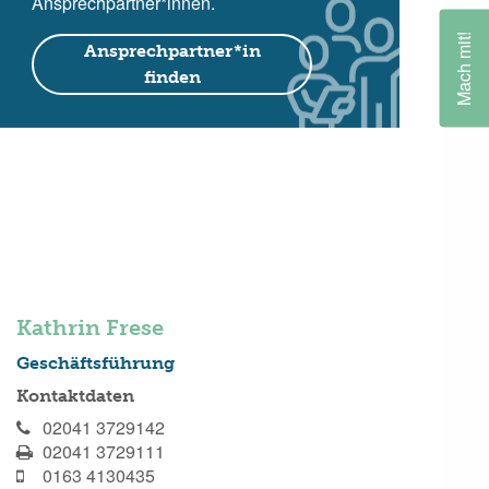
Ansprechpartner*innen.
Mach mit!
Ansprechpartner*in
finden
Kathrin Frese
Geschäftsführung
Kontaktdaten
02041 3729142
02041 3729111
0163 4130435