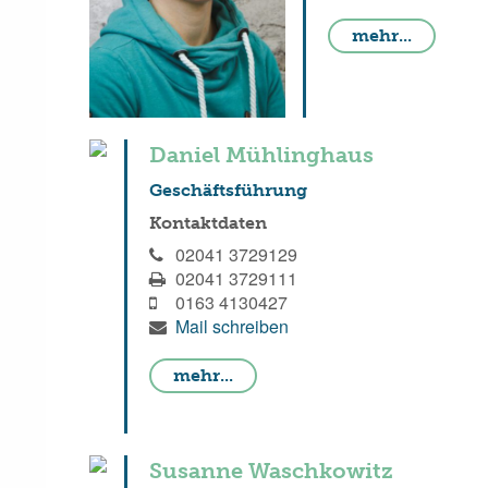
mehr...
Daniel Mühlinghaus
Geschäftsführung
Kontaktdaten
02041 3729129
02041 3729111
0163 4130427
Mail schreiben
mehr...
Susanne Waschkowitz