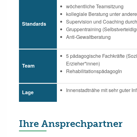
wöchentliche Teamsitzung
kollegiale Beratung unter andere
Supervision und Coaching durch 
Standards
Gruppentraining (Selbstverteidi
Anti-Gewaltberatung
5 pädagogische Fachkräfte (Soz
Erzieher*innen)
Team
RehabilitationspädagogIn
Innenstadtnähe mit sehr guter Inf
Lage
Ihre Ansprechpartner