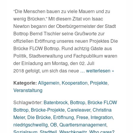
“Die Menschen bauen zu viele Mauern und zu
wenig Brücken.” Mit diesem Zitat von Isaac
Newton begann der Oberbürgermeister der Stadt
Bottrop Bernd Tischler seine Grußworte zur
offiziellen Eröffnung unseres neuen Projektes Die
Brücke FLOW Bottrop. Rund achtzig Gäste aus
Politik, Stadtverwaltung und Fachpublikum waren
der Einladung am Montag, den 02. Juli
2018 gefolgt, um sich das neue
… weiterlesen »
Kategorie:
Allgemein
,
Kooperation
,
Projekte
,
Veranstaltung
Schlagwörter:
Batenbrock
,
Bottrop
,
Brücke FLOW
Bottrop
,
Brücke-Projekte
,
Careleaver
,
Christina
Meier
,
Die Brücke
,
Eröffnung
,
Frese
,
Integration
,
niedrigschwellig
,
OB
,
Quartiersmanagement
,
Sozialraum
,
Stadtteil
,
Waschkowitz
,
Who cares?