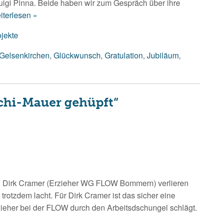
Luigi Pinna. Beide haben wir zum Gespräch über ihre
terlesen »
ojekte
Gelsenkirchen
,
Glückwunsch
,
Gratulation
,
Jubiläum
,
rchi-Mauer gehüpft“
d Dirk Cramer (Erzieher WG FLOW Bommern) verlieren
 trotzdem lacht. Für Dirk Cramer ist das sicher eine
rzieher bei der FLOW durch den Arbeitsdschungel schlägt.