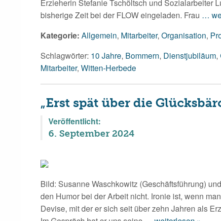
Erzieherin Stefanie Tschöltsch und Sozialarbeiter 
bisherige Zeit bei der FLOW eingeladen. Frau
… wei
Kategorie:
Allgemein
,
Mitarbeiter
,
Organisation
,
Pr
Schlagwörter:
10 Jahre
,
Bommern
,
Dienstjubiläum
,
Mitarbeiter
,
Witten-Herbede
„Erst spät über die Glücksbä
Veröffentlicht:
6. September 2024
Bild: Susanne Waschkowitz (Geschäftsführung) un
den Humor bei der Arbeit nicht. Ironie ist, wenn man
Devise, mit der er sich seit über zehn Jahren als E
Im Gespräch hat er uns seine
… weiterlesen »