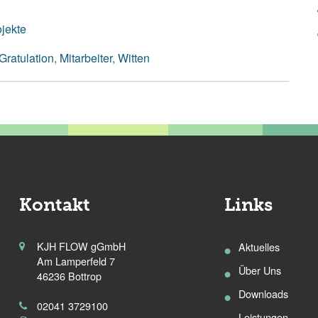
ojekte
Gratulation
,
Mitarbeiter
,
Witten
Kontakt
Links
KJH FLOW gGmbH
Aktuelles
Am Lamperfeld 7
Über Uns
46236 Bottrop
Downloads
02041 3729100
Leistungen