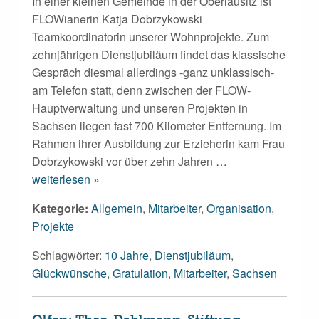
In einer kleinen Gemeinde in der Oberlausitz ist
FLOWianerin Katja Dobrzykowski
Teamkoordinatorin unserer Wohnprojekte. Zum
zehnjährigen Dienstjubiläum findet das klassische
Gespräch diesmal allerdings -ganz unklassisch-
am Telefon statt, denn zwischen der FLOW-
Hauptverwaltung und unseren Projekten in
Sachsen liegen fast 700 Kilometer Entfernung. Im
Rahmen ihrer Ausbildung zur Erzieherin kam Frau
Dobrzykowski vor über zehn Jahren
…
weiterlesen »
Kategorie:
Allgemein
,
Mitarbeiter
,
Organisation
,
Projekte
Schlagwörter:
10 Jahre
,
Dienstjubiläum
,
Glückwünsche
,
Gratulation
,
Mitarbeiter
,
Sachsen