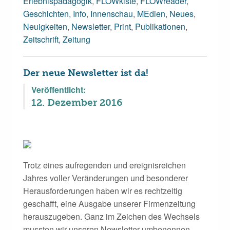
Erlebnispädagogik
,
FLOWkiste
,
FLOWreader
,
Geschichten
,
Info
,
Innenschau
,
MEdien
,
Neues
,
Neuigkeiten
,
Newsletter
,
Print
,
Publikationen
,
Zeitschrift
,
Zeitung
Der neue Newsletter ist da!
Veröffentlicht:
12. Dezember 2016
Trotz eines aufregenden und ereignisreichen
Jahres voller Veränderungen und besonderer
Herausforderungen haben wir es rechtzeitig
geschafft, eine Ausgabe unserer Firmenzeitung
herauszugeben. Ganz im Zeichen des Wechsels
mussten wir unseren Newsletter umbenennen,