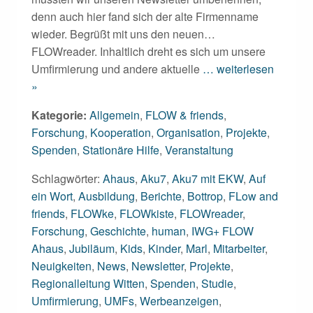
denn auch hier fand sich der alte Firmenname
wieder. Begrüßt mit uns den neuen…
FLOWreader. Inhaltlich dreht es sich um unsere
Umfirmierung und andere aktuelle
… weiterlesen
»
Kategorie:
Allgemein
,
FLOW & friends
,
Forschung
,
Kooperation
,
Organisation
,
Projekte
,
Spenden
,
Stationäre Hilfe
,
Veranstaltung
Schlagwörter:
Ahaus
,
Aku7
,
Aku7 mit EKW
,
Auf
ein Wort
,
Ausbildung
,
Berichte
,
Bottrop
,
FLow and
friends
,
FLOWke
,
FLOWkiste
,
FLOWreader
,
Forschung
,
Geschichte
,
human
,
IWG+ FLOW
Ahaus
,
Jubiläum
,
Kids
,
Kinder
,
Marl
,
Mitarbeiter
,
Neuigkeiten
,
News
,
Newsletter
,
Projekte
,
Regionalleitung Witten
,
Spenden
,
Studie
,
Umfirmierung
,
UMFs
,
Werbeanzeigen
,