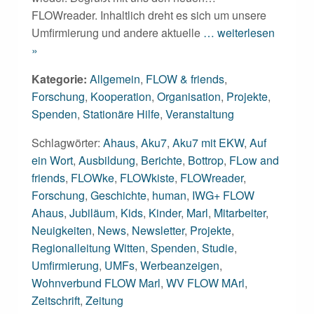
FLOWreader. Inhaltlich dreht es sich um unsere
Umfirmierung und andere aktuelle
… weiterlesen
»
Kategorie:
Allgemein
,
FLOW & friends
,
Forschung
,
Kooperation
,
Organisation
,
Projekte
,
Spenden
,
Stationäre Hilfe
,
Veranstaltung
Schlagwörter:
Ahaus
,
Aku7
,
Aku7 mit EKW
,
Auf
ein Wort
,
Ausbildung
,
Berichte
,
Bottrop
,
FLow and
friends
,
FLOWke
,
FLOWkiste
,
FLOWreader
,
Forschung
,
Geschichte
,
human
,
IWG+ FLOW
Ahaus
,
Jubiläum
,
Kids
,
Kinder
,
Marl
,
Mitarbeiter
,
Neuigkeiten
,
News
,
Newsletter
,
Projekte
,
Regionalleitung Witten
,
Spenden
,
Studie
,
Umfirmierung
,
UMFs
,
Werbeanzeigen
,
Wohnverbund FLOW Marl
,
WV FLOW MArl
,
Zeitschrift
,
Zeitung