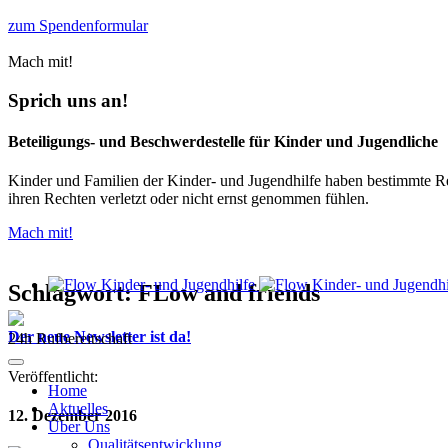
zum Spendenformular
Mach mit!
Sprich uns an!
Beteiligungs- und Beschwerdestelle für Kinder und Jugendliche
Kinder und Familien der Kinder- und Jugendhilfe haben bestimmte Rech
ihren Rechten verletzt oder nicht ernst genommen fühlen.
Mach mit!
Schlagwort:
FLow and friends
Der neue Newsletter ist da!
24h Rufbereitschaft
Veröffentlicht:
Home
Aktuelles
12. Dezember 2016
Über Uns
Qualitätsentwicklung