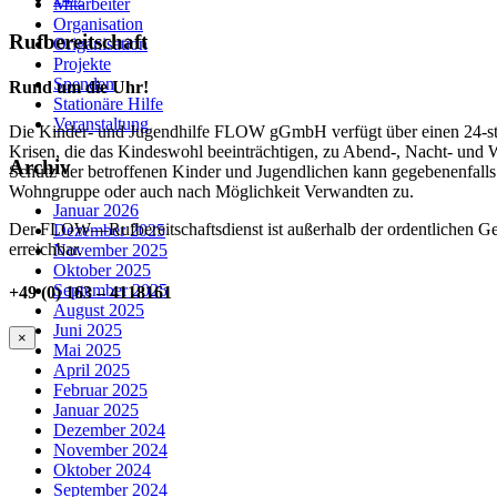
Mitarbeiter
Organisation
Rufbereitschaft
Origanisation
Projekte
Spenden
Rund um die Uhr!
Stationäre Hilfe
Veranstaltung
Die Kinder- und Jugendhilfe FLOW gGmbH verfügt über einen 24-stün
Krisen, die das Kindeswohl beeinträchtigen, zu Abend-, Nacht- und W
Archiv
Schutz der betroffenen Kinder und Jugendlichen kann gegebenenfalls
Wohngruppe oder auch nach Möglichkeit Verwandten zu.
Januar 2026
Der FLOW—Rufbereitschaftsdienst ist außerhalb der ordentlichen Gesc
Dezember 2025
erreichbar.
November 2025
Oktober 2025
September 2025
+49 (0) 163 – 4118161
August 2025
Juni 2025
×
Mai 2025
April 2025
Februar 2025
Januar 2025
Dezember 2024
November 2024
Oktober 2024
September 2024