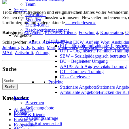
Team
Service
Trotz eines aufregenden und ereignisreichen Jahres voller Veränderu
Downloads
Zeichen des Wechsels mussten wir unseren Newsletter umbenennen, d
Spenden
Umfirmierung und andere aktuelle
… weiterlesen »
Eltern-Kanal
Beschwerdemanagment
Kategorie:
Allgemein
,
FLOW & friends
,
Forschung
,
Kooperation
,
O
Angebote
Leistungen
Schlagwörter:
Ahaus
,
Aku7
,
Aku7 mit EKW
,
Auf ein Wort
,
Ausbildu
FIT – Flexible Individuelle Tagesbet
Jubiläum
,
Kids
,
Kinder
,
Marl
,
Mitarbeiter
,
Neuigkeiten
,
News
,
Newsle
OFT – Organisierte Familien-Trainin
MArl
,
Zeitschrift
,
Zeitung
SBW – Sozialpädagogisch betreutes
BU – Begleiteter Umgang
AAT®- Anti-Aggressivitäts-Training
Suche
CT – Coolness Training
CL – Careleaver
Projekte
Stationäre Angebote
Stationäre Angeb
Ambulante Angebote
Brücken der KJ
Karriere
Kategorien
Bewerben
Stellenangebote
Allgemein
Kontakt
FLOW & friends
Belegungsanfrage
Forschung
24/7 Rufbereitschaft
Kooperation
24/7