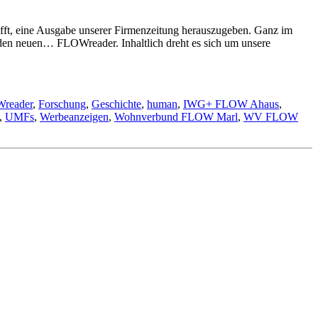
afft, eine Ausgabe unserer Firmenzeitung herauszugeben. Ganz im
 den neuen… FLOWreader. Inhaltlich dreht es sich um unsere
reader
,
Forschung
,
Geschichte
,
human
,
IWG+ FLOW Ahaus
,
,
UMFs
,
Werbeanzeigen
,
Wohnverbund FLOW Marl
,
WV FLOW