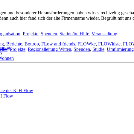
ngen und besonderer Herausforderungen haben wir es rechtzeitig gesch
enn auch hier fand sich der alte Firmenname wieder. Begrüßt mit uns
rganisation
,
Projekte
,
Spenden
,
Stationäre Hilfe
,
Veranstaltung
ng
,
Berichte
,
Bottrop
,
FLow and friends
,
FLOWke
,
FLOWkiste
,
FLOW
reuung
tter
,
Projekte
,
Regionalleitung Witten
,
Spenden
,
Studie
,
Umfirmierung
gs
 Wohnen
ote der KJH Flow
H Flow