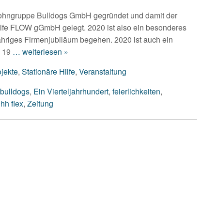
Wohngruppe Bulldogs GmbH gegründet und damit der
ilfe FLOW gGmbH gelegt. 2020 ist also ein besonderes
hriges Firmenjubiläum begehen. 2020 ist auch ein
 19
… weiterlesen »
ojekte
,
Stationäre Hilfe
,
Veranstaltung
bulldogs
,
Ein Vierteljahrhundert
,
feierlichkeiten
,
jhh flex
,
Zeitung