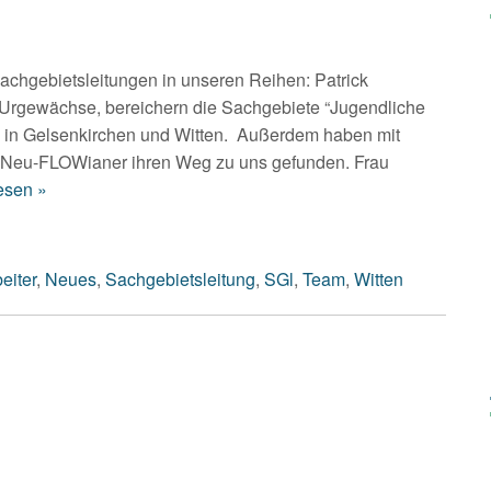
achgebietsleitungen in unseren Reihen: Patrick
rgewächse, bereichern die Sachgebiete “Jugendliche
” in Gelsenkirchen und Witten. Außerdem haben mit
 Neu-FLOWianer ihren Weg zu uns gefunden. Frau
esen »
eiter
,
Neues
,
Sachgebietsleitung
,
SGl
,
Team
,
Witten