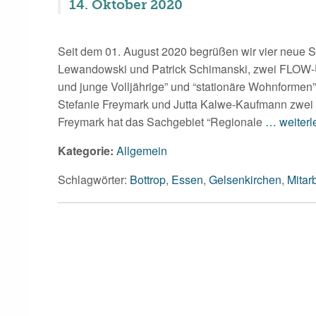
14. Oktober 2020
Seit dem 01. August 2020 begrüßen wir vier neue S
Lewandowski und Patrick Schimanski, zwei FLOW-U
und junge Volljährige” und “stationäre Wohnformen
Stefanie Freymark und Jutta Kalwe-Kaufmann zwei
Freymark hat das Sachgebiet “Regionale
… weiterl
Kategorie:
Allgemein
Schlagwörter:
Bottrop
,
Essen
,
Gelsenkirchen
,
Mitarb