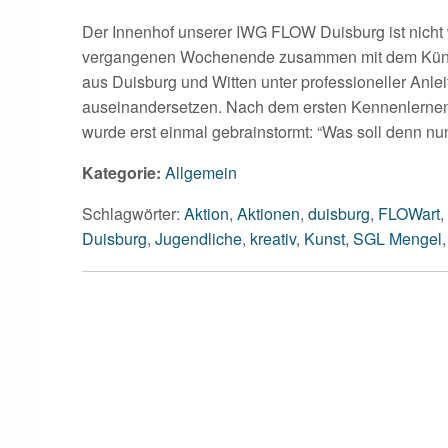
Der Innenhof unserer IWG FLOW Duisburg ist nicht
vergangenen Wochenende zusammen mit dem Künst
aus Duisburg und Witten unter professioneller Anlei
auseinandersetzen. Nach dem ersten Kennenlerne
wurde erst einmal gebrainstormt: “Was soll denn nu
Kategorie:
Allgemein
Schlagwörter:
Aktion
,
Aktionen
,
duisburg
,
FLOWart
,
Duisburg
,
Jugendliche
,
kreativ
,
Kunst
,
SGL Mengel