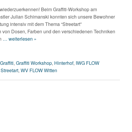
 wiederzuerkennen! Beim Graffiti-Workshop am
ler Julian Schimanski konnten sich unsere Bewohner
tung intensiv mit dem Thema “Streetart”
n von Dosen, Farben und den verschiedenen Techniken
n
… weiterlesen »
Graffiti
,
Graffiti Workshop
,
Hinterhof
,
IWG FLOW
,
Streetart
,
WV FLOW Witten