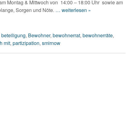
n am Montag & Mittwoch von 14:00 – 18:00 Uhr sowie am
Belange, Sorgen und Nöte.
… weiterlesen »
,
beteiligung
,
Bewohner
,
bewohnerrat
,
bewohnerräte
,
h mit
,
partizipation
,
smirnow